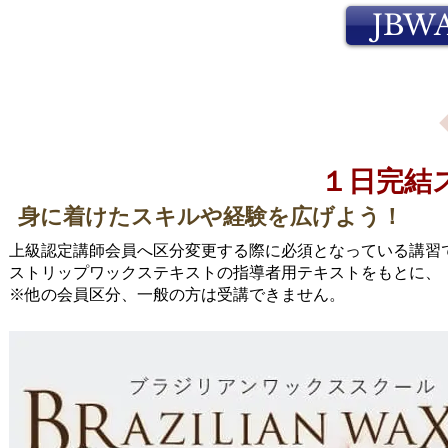
JBW
​１日完
身に着けたスキルや経験を広げよう！
上級認定講師会員へ区分変更する際に必須となっている講習
ストリップワックステキストの指導者用テキストをもとに、
※他の会員区分、一般の方は受講できません。